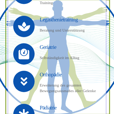
Training
Legasthenietraining
Beratung und Unterstützung
Geriatrie
Selbständigkeit im Alltag
Orthopädie
Erweiterung des gesamten
Bewegungsausmaßes aller Gelenke
Pädiatrie